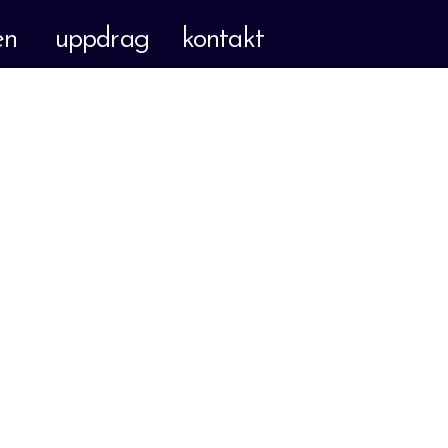
en
uppdrag
kontakt